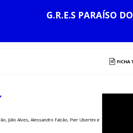
G.R.E.S PARAÍSO DO
FICHA 
”
, Júlio Alves, Alessandro Falcão, Pier Ubertini e