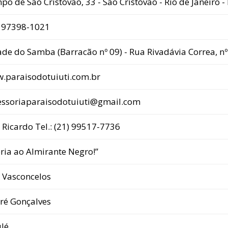
o de São Cristóvão, 33 - São Cristóvão - Rio de Janeiro 
) 97398-1021
ade do Samba (Barracão nº 09) - Rua Rivadávia Correa, n
.paraisodotuiuti.com.br
essoriaparaisodotuiuti@gmail.com
 Ricardo Tel.: (21) 99517-7736
ória ao Almirante Negro!”
k Vasconcelos
ré Gonçalves
ulé