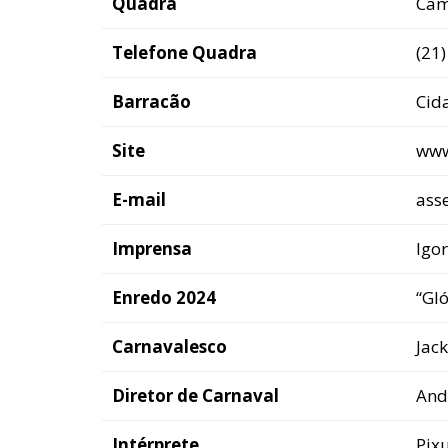
Quadra
Camp
Telefone Quadra
(21
Barracão
Cid
Site
www
E-mail
ass
Imprensa
Igor
Enredo 2024
“Gl
Carnavalesco
Jac
Diretor de Carnaval
And
Intérprete
Pix