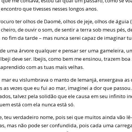
 que me contava, estou tal qual um pássaro, como se v
 encontro que tivesses nesses longos anos.
curo ter olhos de Daomé, olhos de jeje, olhos de águia (
cheiro, de ouvir o som, de sentir a terra sob meus pés, d
 no fim da tarde – mas nunca serei capaz de imaginar tud
e uma árvore qualquer e pensar ser uma gameleira, um I
beji deve ser. Ibejis, como bem me ensinou, trazem boa 
e aprendido com as tuas mais velhas.
ao mar eu vislumbrava o manto de Iemanjá, enxergava as 
s as vezes que eu fui ao mar, imaginei a dor que passou.
os, talvez pela solidão que ele causa em seu infinito inc
quem está com ela nunca está só.
, teu verdadeiro nome, pois sei que muitos ainda vão l
as, mas não pode ser confundida, pois cada uma carrega 