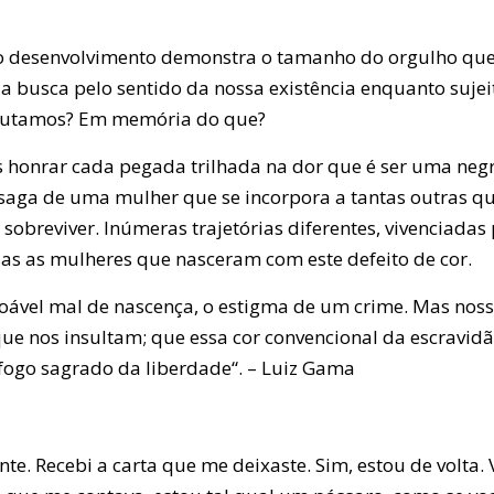
 o desenvolvimento demonstra o tamanho do orgulho qu
 a busca pelo sentido da nossa existência enquanto sujeit
 lutamos? Em memória do que?
honrar cada pegada trilhada na dor que é ser uma negra 
saga de uma mulher que se incorpora a tantas outras q
 sobreviver. Inúmeras trajetórias diferentes, vivenciada
das as mulheres que nasceram com este defeito de cor.
oável mal de nascença, o estigma de um crime. Mas nosso
ue nos insultam; que essa cor convencional da escravidão
o fogo sagrado da liberdade“. – Luiz Gama
. Recebi a carta que me deixaste. Sim, estou de volta. 