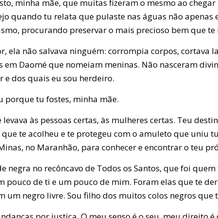
osto, minha mãe, que muitas fizeram o mesmo ao chegar 
ejo quando tu relata que pulaste nas águas não apenas
smo, procurando preservar o mais precioso bem que te r
r, ela não salvava ninguém: corrompia corpos, cortava l
os em Daomé que nomeiam meninas. Não nasceram divinda
r e dos quais eu sou herdeiro.
u porque tu fostes, minha mãe.
e levava às pessoas certas, às mulheres certas. Teu desti
, que te acolheu e te protegeu com o amuleto que uniu t
 Minas, no Maranhão, para conhecer e encontrar o teu pr
e negra no recôncavo de Todos os Santos, que foi quem 
m pouco de ti e um pouco de mim. Foram elas que te de
m um negro livre. Sou filho dos muitos colos negros que 
danças por justiça. O meu senso é o seu, meu direito é o