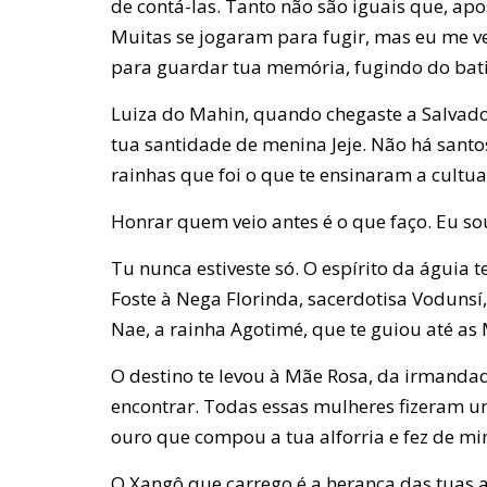
de contá-las. Tanto não são iguais que, ap
Muitas se jogaram para fugir, mas eu me v
para guardar tua memória, fugindo do bati
Luiza do Mahin, quando chegaste a Salvado
tua santidade de menina Jeje. Não há sant
rainhas que foi o que te ensinaram a cultua
Honrar quem veio antes é o que faço. Eu so
Tu nunca estiveste só. O espírito da águia t
Foste à Nega Florinda, sacerdotisa Vodunsí
Nae, a rainha Agotimé, que te guiou até as
O destino te levou à Mãe Rosa, da irmandad
encontrar. Todas essas mulheres fizeram u
ouro que compou a tua alforria e fez de mi
O Xangô que carrego é a herança das tuas an