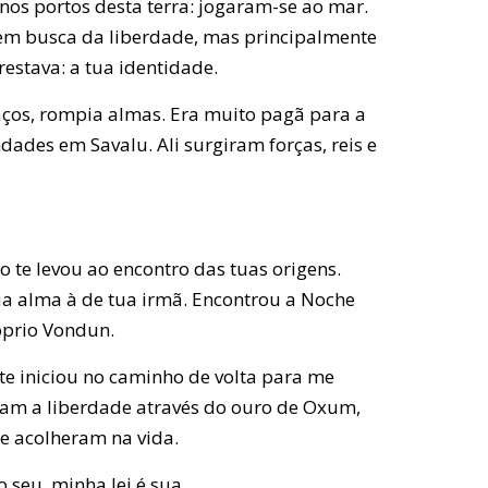
nos portos desta terra: jogaram-se ao mar.
 em busca da liberdade, mas principalmente
estava: a tua identidade.
aços, rompia almas. Era muito pagã para a
des em Savalu. Ali surgiram forças, reis e
no te levou ao encontro das tuas origens.
ua alma à de tua irmã. Encontrou a Noche
óprio Vondun.
te iniciou no caminho de volta para me
ram a liberdade através do ouro de Oxum,
te acolheram na vida.
 seu, minha lei é sua.