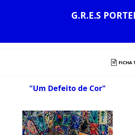
G.R.E.S PORTE
FICHA 
"Um Defeito de Cor"