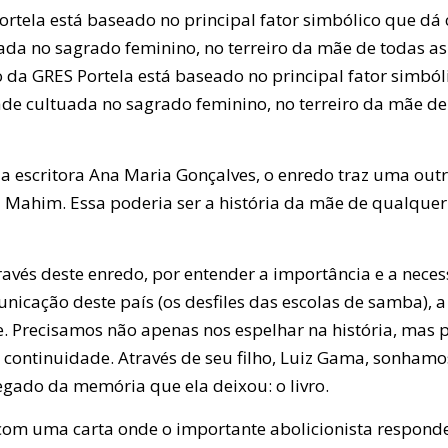
rtela está baseado no principal fator simbólico que dá c
ada no sagrado feminino, no terreiro da mãe de todas as
 da GRES Portela está baseado no principal fator simbóli
ade cultuada no sagrado feminino, no terreiro da mãe de 
a escritora Ana Maria Gonçalves, o enredo traz uma outr
 Mahim. Essa poderia ser a história da mãe de qualquer 
avés deste enredo, por entender a importância e a necess
icação deste país (os desfiles das escolas de samba), a
je. Precisamos não apenas nos espelhar na história, mas 
continuidade. Através de seu filho, Luiz Gama, sonham
egado da memória que ela deixou: o livro.
 com uma carta onde o importante abolicionista respon