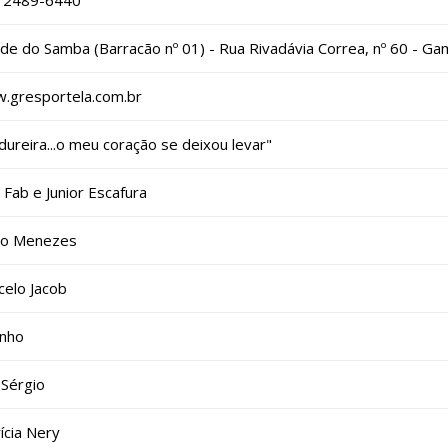
) 2489-6440
de do Samba (Barracão nº 01) - Rua Rivadávia Correa, nº 60 - G
.gresportela.com.br
ureira...o meu coração se deixou levar"
 Fab e Junior Escafura
lo Menezes
celo Jacob
inho
 Sérgio
ícia Nery