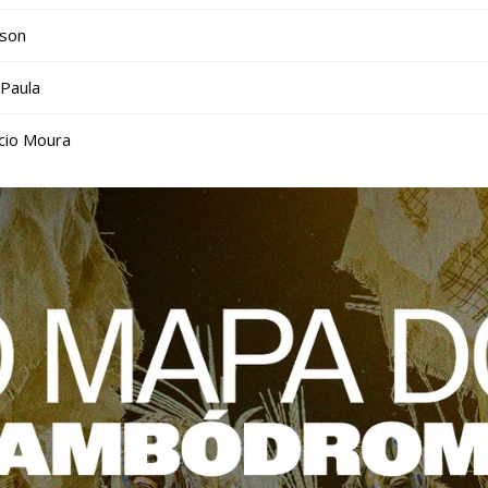
son
 Paula
cio Moura