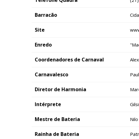
Telefone Quadra
(21
Barracão
Cida
Site
www
Enredo
"Mad
Coordenadores de Carnaval
Alex
Carnavalesco
Pau
Diretor de Harmonia
Mar
Intérprete
Gils
Mestre de Bateria
Nilo
Rainha de Bateria
Patr